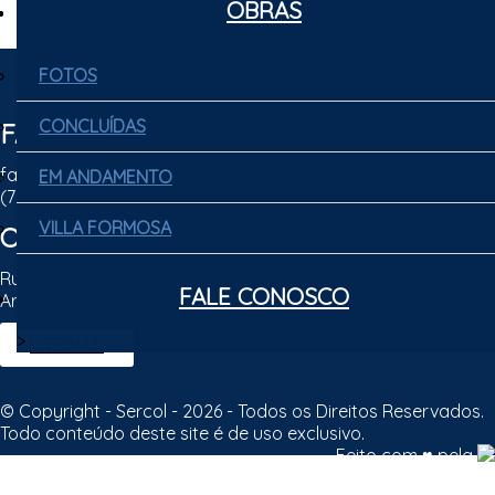
OBRAS
OBRAS
FOTOS
FOTOS
CONCLUÍDAS
CONCLUÍDAS
FALE CONOSCO
faleconosco@sercol.net
EM ANDAMENTO
EM ANDAMENTO
(79) 3301-5555
VILLA FORMOSA
VILLA FORMOSA
ONDE ESTAMOS
Rua Sônia Alves Lopes, 2772 - Coroa do Meio
FALE CONOSCO
FALE CONOSCO
Aracaju - SE | CEP: 49035-740
>
WEBMAIL
© Copyright - Sercol - 2026 - Todos os Direitos Reservados.
Todo conteúdo deste site é de uso exclusivo.
Feito com ♥ pela