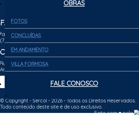
OBRAS
OBRAS
FALE CONOSCO
FOTOS
FOTOS
faleconosco@sercol.net
CONCLUÍDAS
CONCLUÍDAS
(79) 3301-5555
EM ANDAMENTO
EM ANDAMENTO
ONDE ESTAMOS
Rua Sônia Alves Lopes, 2772 - Coroa do Meio
VILLA FORMOSA
VILLA FORMOSA
Aracaju - SE | CEP: 49035-740
WEBMAIL
FALE CONOSCO
FALE CONOSCO
>
© Copyright - Sercol - 2026 - Todos os Direitos Reservados.
Todo conteúdo deste site é de uso exclusivo.
Feito com ♥ pela