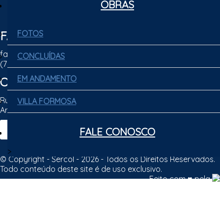
OBRAS
OBRAS
FALE CONOSCO
FOTOS
FOTOS
faleconosco@sercol.net
CONCLUÍDAS
CONCLUÍDAS
(79) 3301-5555
EM ANDAMENTO
EM ANDAMENTO
ONDE ESTAMOS
Rua Sônia Alves Lopes, 2772 - Coroa do Meio
VILLA FORMOSA
VILLA FORMOSA
Aracaju - SE | CEP: 49035-740
WEBMAIL
FALE CONOSCO
FALE CONOSCO
>
© Copyright - Sercol - 2026 - Todos os Direitos Reservados.
Todo conteúdo deste site é de uso exclusivo.
Feito com ♥ pela